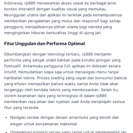
Indonesia, rp886 menawarkan akses cepat ke berbagai jenis
konten interaktif dengan kualitas visual yang memukau.
Keunggulan utama dari aplikasi ini terletak pada kemampuannya
memberikan pengalaman yang mulus dan responsif bagi setiap
pengguna, menjadikannya pilihan utama bagi mereka yang
menginginkan hiburan berkualitas tinggi di ujung jari.
Fitur Unggulan dan Performa Optimal
Dikembangkan dengan teknologi terbaru, rp886 menjamin
performa yang sangat stabil bahkan pada kondisi jaringan yang
fluktuatif. Antarmuka pengguna (UI) aplikasi ini didesain secara
intuitif, memudahkan siapa saja untuk menavigasi menu tanpa
hambatan teknis. Proses loading yang cepat dan konsumsi baterai
yang efisien memastikan bahwa waktu santai Anda tidak akan
terganggu oleh kendala teknis yang membosankan. Selain itu,
sistem keamanan data yang terintegrasi di dalam rp886
memberikan rasa aman dan nyaman saat Anda menjelajahi semua
fitur yang tersedia.
Navigasi cerdas dengan desain antarmuka yang bersih dan
elegan untuk kenyamanan maksimal.
Optimalisasi koneksi server yang cepat untuk meminimalisir lag