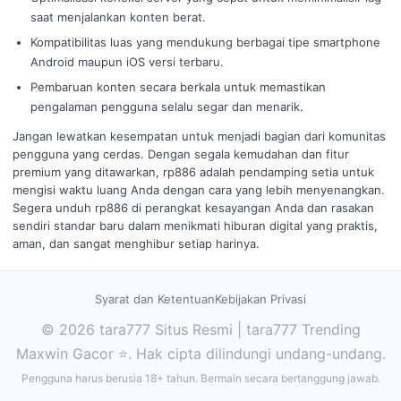
saat menjalankan konten berat.
Kompatibilitas luas yang mendukung berbagai tipe smartphone
Android maupun iOS versi terbaru.
Pembaruan konten secara berkala untuk memastikan
pengalaman pengguna selalu segar dan menarik.
Jangan lewatkan kesempatan untuk menjadi bagian dari komunitas
pengguna yang cerdas. Dengan segala kemudahan dan fitur
premium yang ditawarkan, rp886 adalah pendamping setia untuk
mengisi waktu luang Anda dengan cara yang lebih menyenangkan.
Segera unduh rp886 di perangkat kesayangan Anda dan rasakan
sendiri standar baru dalam menikmati hiburan digital yang praktis,
aman, dan sangat menghibur setiap harinya.
Syarat dan Ketentuan
Kebijakan Privasi
© 2026 tara777 Situs Resmi | tara777 Trending
Maxwin Gacor ⭐. Hak cipta dilindungi undang-undang.
Pengguna harus berusia 18+ tahun. Bermain secara bertanggung jawab.