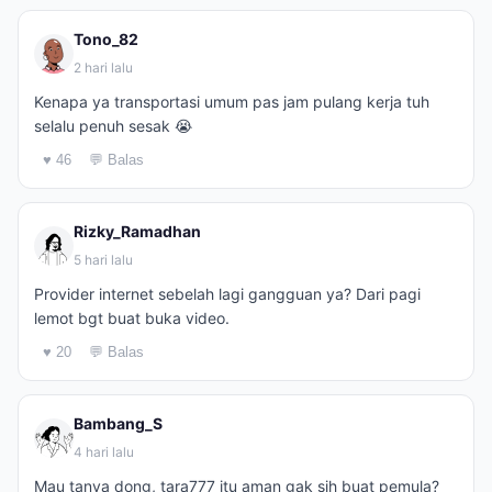
Tono_82
2 hari lalu
Kenapa ya transportasi umum pas jam pulang kerja tuh
selalu penuh sesak 😭
♥ 46
💬 Balas
Rizky_Ramadhan
5 hari lalu
Provider internet sebelah lagi gangguan ya? Dari pagi
lemot bgt buat buka video.
♥ 20
💬 Balas
Bambang_S
4 hari lalu
Mau tanya dong, tara777 itu aman gak sih buat pemula?