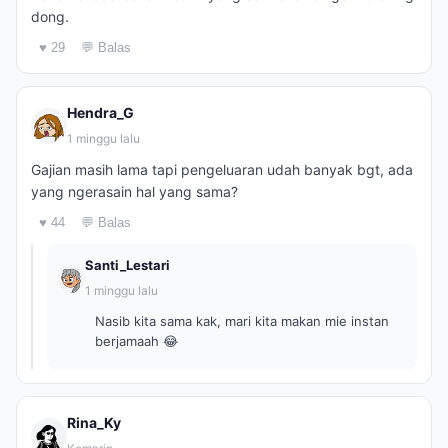
dong.
♥ 29
💬 Balas
Hendra_G
1 minggu lalu
Gajian masih lama tapi pengeluaran udah banyak bgt, ada
yang ngerasain hal yang sama?
♥ 44
💬 Balas
Santi_Lestari
1 minggu lalu
Nasib kita sama kak, mari kita makan mie instan
berjamaah 😂
Rina_Ky