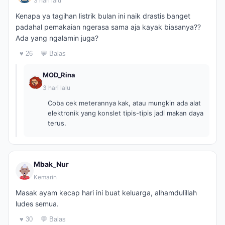
3 hari lalu
Kenapa ya tagihan listrik bulan ini naik drastis banget
padahal pemakaian ngerasa sama aja kayak biasanya??
Ada yang ngalamin juga?
♥ 26
💬 Balas
MOD_Rina
3 hari lalu
Coba cek meterannya kak, atau mungkin ada alat
elektronik yang konslet tipis-tipis jadi makan daya
terus.
Mbak_Nur
Kemarin
Masak ayam kecap hari ini buat keluarga, alhamdulillah
ludes semua.
♥ 30
💬 Balas