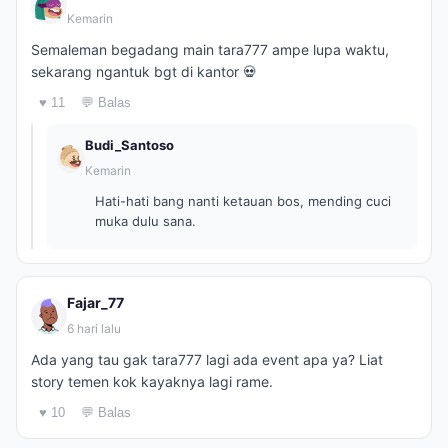
Kemarin
Semaleman begadang main tara777 ampe lupa waktu,
sekarang ngantuk bgt di kantor 💀
♥ 11
💬 Balas
Budi_Santoso
Kemarin
Hati-hati bang nanti ketauan bos, mending cuci
muka dulu sana.
Fajar_77
6 hari lalu
Ada yang tau gak tara777 lagi ada event apa ya? Liat
story temen kok kayaknya lagi rame.
♥ 10
💬 Balas