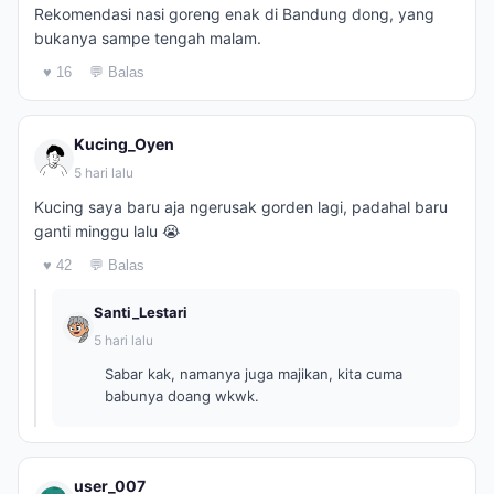
Rekomendasi nasi goreng enak di Bandung dong, yang
bukanya sampe tengah malam.
♥ 16
💬 Balas
Kucing_Oyen
5 hari lalu
Kucing saya baru aja ngerusak gorden lagi, padahal baru
ganti minggu lalu 😭
♥ 42
💬 Balas
Santi_Lestari
5 hari lalu
Sabar kak, namanya juga majikan, kita cuma
babunya doang wkwk.
user_007