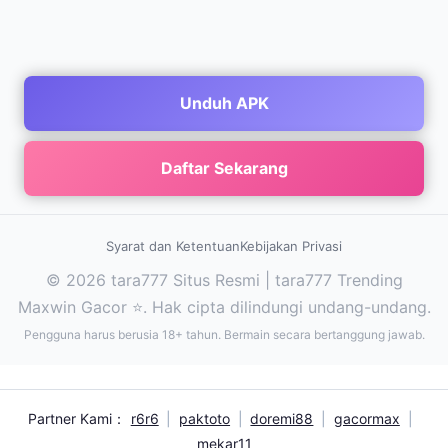
Unduh APK
Daftar Sekarang
Syarat dan Ketentuan
Kebijakan Privasi
© 2026 tara777 Situs Resmi | tara777 Trending
Maxwin Gacor ⭐. Hak cipta dilindungi undang-undang.
Pengguna harus berusia 18+ tahun. Bermain secara bertanggung jawab.
Partner Kami：
r6r6
|
paktoto
|
doremi88
|
gacormax
|
mekar11