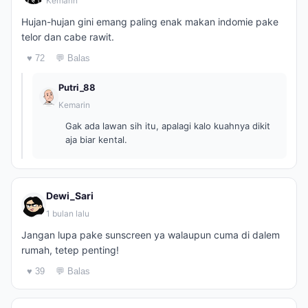
Kemarin
Hujan-hujan gini emang paling enak makan indomie pake
telor dan cabe rawit.
♥ 72
💬 Balas
Putri_88
Kemarin
Gak ada lawan sih itu, apalagi kalo kuahnya dikit
aja biar kental.
Dewi_Sari
1 bulan lalu
Jangan lupa pake sunscreen ya walaupun cuma di dalem
rumah, tetep penting!
♥ 39
💬 Balas