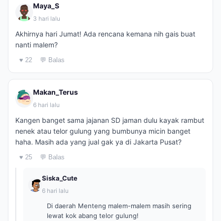
Maya_S
3 hari lalu
Akhirnya hari Jumat! Ada rencana kemana nih gais buat
nanti malem?
♥ 22
💬 Balas
Makan_Terus
6 hari lalu
Kangen banget sama jajanan SD jaman dulu kayak rambut
nenek atau telor gulung yang bumbunya micin banget
haha. Masih ada yang jual gak ya di Jakarta Pusat?
♥ 25
💬 Balas
Siska_Cute
6 hari lalu
Di daerah Menteng malem-malem masih sering
lewat kok abang telor gulung!