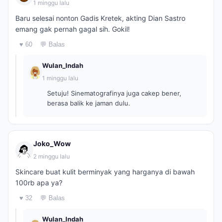
1 minggu lalu
Baru selesai nonton Gadis Kretek, akting Dian Sastro
emang gak pernah gagal sih. Gokil!
♥ 60
💬 Balas
Wulan_Indah
1 minggu lalu
Setuju! Sinematografinya juga cakep bener,
berasa balik ke jaman dulu.
Joko_Wow
2 minggu lalu
Skincare buat kulit berminyak yang harganya di bawah
100rb apa ya?
♥ 32
💬 Balas
Wulan_Indah