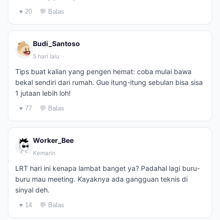
♥ 20
💬 Balas
Budi_Santoso
5 hari lalu
Tips buat kalian yang pengen hemat: coba mulai bawa
bekal sendiri dari rumah. Gue itung-itung sebulan bisa sisa
1 jutaan lebih loh!
♥ 77
💬 Balas
Worker_Bee
Kemarin
LRT hari ini kenapa lambat banget ya? Padahal lagi buru-
buru mau meeting. Kayaknya ada gangguan teknis di
sinyal deh.
♥ 14
💬 Balas