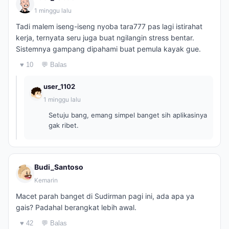
1 minggu lalu
Tadi malem iseng-iseng nyoba tara777 pas lagi istirahat
kerja, ternyata seru juga buat ngilangin stress bentar.
Sistemnya gampang dipahami buat pemula kayak gue.
♥ 10
💬 Balas
user_1102
1 minggu lalu
Setuju bang, emang simpel banget sih aplikasinya
gak ribet.
Budi_Santoso
Kemarin
Macet parah banget di Sudirman pagi ini, ada apa ya
gais? Padahal berangkat lebih awal.
♥ 42
💬 Balas