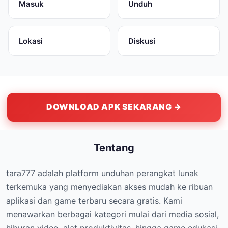
Masuk
Unduh
Lokasi
Diskusi
DOWNLOAD APK SEKARANG →
Tentang
tara777 adalah platform unduhan perangkat lunak
terkemuka yang menyediakan akses mudah ke ribuan
aplikasi dan game terbaru secara gratis. Kami
menawarkan berbagai kategori mulai dari media sosial,