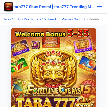
tara777 Situs Resmi | tara777 Trending Maxwin Gacor ⭐
tara777 Situs Resmi | tara777 Trending Maxwin Gacor ⭐
›
Unduh