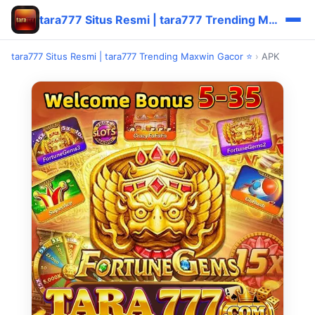
tara777 Situs Resmi | tara777 Trending Maxwin Gacor ⭐
tara777 Situs Resmi | tara777 Trending Maxwin Gacor ⭐
›
APK