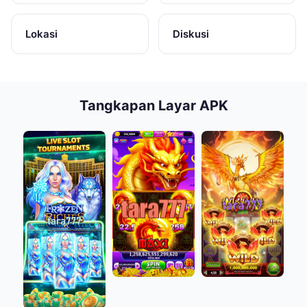
Lokasi
Diskusi
Tangkapan Layar APK