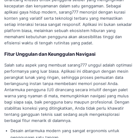
kecepatan dan kenyamanan dalam satu genggaman. Sebagai
aplikasi gaya hidup modern, sarang777 menonjol dengan kurasi
konten yang variatif serta teknologi terbaru yang memastikan
setiap interaksi terasa sangat responsif. Aplikasi ini bukan sekadar
platform biasa, melainkan sebuah ekosistem hiburan yang
memahami kebutuhan pengguna akan aksesibilitas tinggi dan
efisiensi waktu di tengah rutinitas yang padat.
Fitur Unggulan dan Keunggulan Navigasi
Salah satu aspek yang membuat sarang777 unggul adalah optimasi
performanya yang luar biasa. Aplikasi ini dibangun dengan mesin
perangkat lunak yang ringan, sehingga proses pemuatan data
berlangsung instan tanpa membebani memori ponsel Anda.
Antarmuka pengguna (UI) dirancang secara intuitif dengan palet
warna yang nyaman di mata, memungkinkan navigasi yang mulus
bagi siapa saja, baik pengguna baru maupun profesional. Dengan
stabilitas koneksi yang ditingkatkan, Anda tidak perlu khawatir
tentang gangguan teknis saat sedang asyik mengeksplorasi
berbagai fitur menarik di dalamnya.
Desain antarmuka modern yang sangat ergonomis untuk
penggunaan satu tangan.