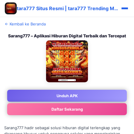
tara777 Situs Resmi | tara777 Trending Maxwin Gacor ⭐
← Kembali ke Beranda
Sarang777 – Aplikasi Hiburan Digital Terbaik dan Tercepat
Unduh APK
Daftar Sekarang
Sarang777 hadir sebagai solusi hiburan digital terlengkap yang
dirancang khusus untuk pengguna seluler yang menginginkan