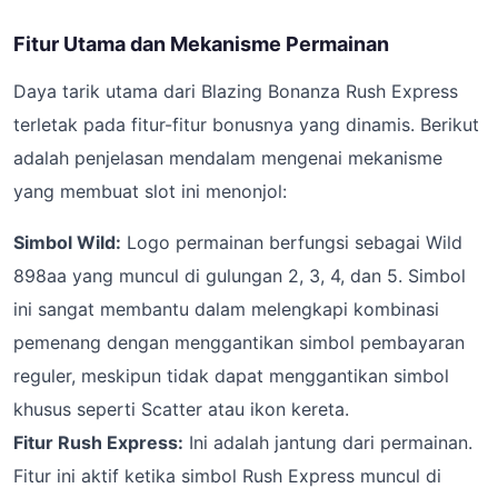
Fitur Utama dan Mekanisme Permainan
Daya tarik utama dari Blazing Bonanza Rush Express
terletak pada fitur-fitur bonusnya yang dinamis. Berikut
adalah penjelasan mendalam mengenai mekanisme
yang membuat slot ini menonjol:
Simbol Wild:
Logo permainan berfungsi sebagai Wild
898aa yang muncul di gulungan 2, 3, 4, dan 5. Simbol
ini sangat membantu dalam melengkapi kombinasi
pemenang dengan menggantikan simbol pembayaran
reguler, meskipun tidak dapat menggantikan simbol
khusus seperti Scatter atau ikon kereta.
Fitur Rush Express:
Ini adalah jantung dari permainan.
Fitur ini aktif ketika simbol Rush Express muncul di