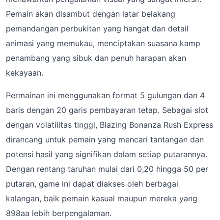
Pemain akan disambut dengan latar belakang
pemandangan perbukitan yang hangat dan detail
animasi yang memukau, menciptakan suasana kamp
penambang yang sibuk dan penuh harapan akan
kekayaan.
Permainan ini menggunakan format 5 gulungan dan 4
baris dengan 20 garis pembayaran tetap. Sebagai slot
dengan volatilitas tinggi, Blazing Bonanza Rush Express
dirancang untuk pemain yang mencari tantangan dan
potensi hasil yang signifikan dalam setiap putarannya.
Dengan rentang taruhan mulai dari 0,20 hingga 50 per
putaran, game ini dapat diakses oleh berbagai
kalangan, baik pemain kasual maupun mereka yang
898aa lebih berpengalaman.