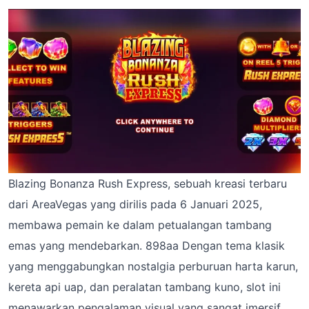
Blazing Bonanza Rush Express, sebuah kreasi terbaru
dari AreaVegas yang dirilis pada 6 Januari 2025,
membawa pemain ke dalam petualangan tambang
emas yang mendebarkan. 898aa Dengan tema klasik
yang menggabungkan nostalgia perburuan harta karun,
kereta api uap, dan peralatan tambang kuno, slot ini
menawarkan pengalaman visual yang sangat imersif.