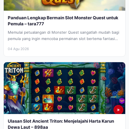
Panduan Lengkap Bermain Slot Monster Quest untuk
Pemula – tara777
Memulai petualangan di Monster Quest sangatlah mudah bagi
pemula yang ingin mencoba permainan slot bertema fantasi
abad pertengahan. Anda akan...
04 Agu 2026
Ulasan Slot Ancient Triton: Menjelajahi Harta Karun
Dewa Laut – 898aa