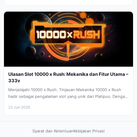
Ulasan Slot 10000 x Rush: Mekanika dan Fitur Utama –
333v
Menjelajahi 10000 x Rush: Tinjauan Mekanika 10000 x Rush
hadir sebagai pengalaman slot yang unik dari Platipus. Dengan
pendekatan desain...
23 Jun 2026
Syarat dan Ketentuan
Kebijakan Privasi